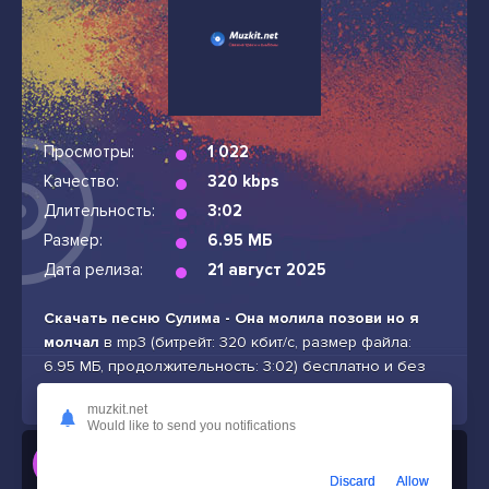
Просмотры:
1 022
Качество:
320 kbps
Длительность:
3:02
Размер:
6.95 МБ
Дата релиза:
21 август 2025
Скачать песню Сулима - Она молила позови но я
молчал
в mp3 (битрейт: 320 кбит/с, размер файла:
6.95 МБ, продолжительность: 3:02) бесплатно и без
подписок
muzkit.net
Would like to send you notifications
Слушать
Сулима - Она молила позови но я молчал
Discard
Allow