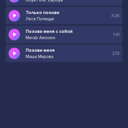
Kolya Funk, Zapolya
Только позови
3:26
Леся Полищук
Позови меня с собой
1:41
Merab Amzoevi
Позови меня
2:13
Маша Мирова