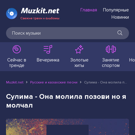
Главная
Популярные
Новинки
Сейчас в
Вечеринка
Золотые
Занятие
Но
тренде
хиты
спортом
Muzkit.net
Русские и казахские песни
Сулима - Она молила позови но я молчал
Сулима - Она молила позови но я
молчал