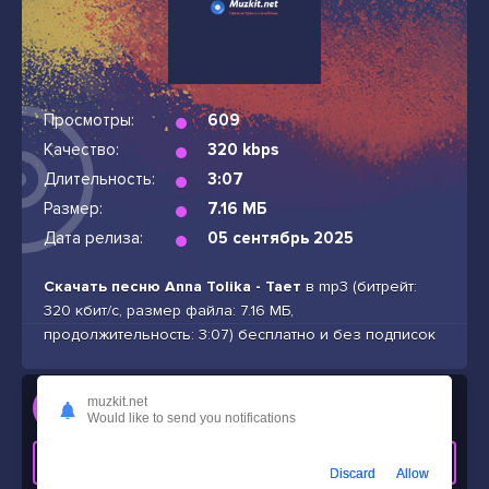
Просмотры:
609
Качество:
320 kbps
Длительность:
3:07
Размер:
7.16 МБ
Дата релиза:
05 сентябрь 2025
Скачать песню Anna Tolika - Тает
в mp3 (битрейт:
320 кбит/с, размер файла: 7.16 МБ,
продолжительность: 3:07) бесплатно и без подписок
Слушать
muzkit.net
Would like to send you notifications
Anna Tolika - Тает
СКАЧАТЬ ТРЕК
Discard
Allow