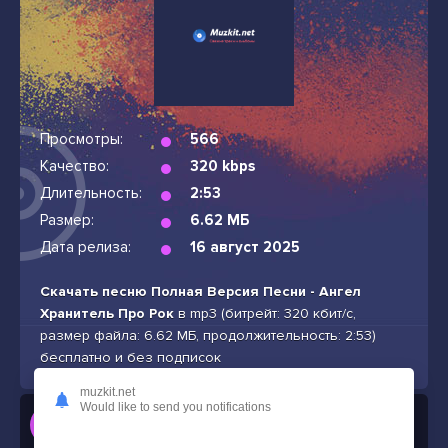
Просмотры:
566
Качество:
320 kbps
Длительность:
2:53
Размер:
6.62 МБ
Дата релиза:
16 август 2025
Скачать песню Полная Версия Песни - Ангел
Хранитель Про Рок
в mp3 (битрейт: 320 кбит/с,
размер файла: 6.62 МБ, продолжительность: 2:53)
бесплатно и без подписок
muzkit.net
Would like to send you notifications
Слушать
Полная Версия Песни - Ангел Хранитель Про Рок