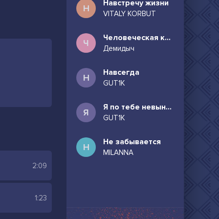
Навстречу жизни
Н
VITALY KORBUT
Человеческая комедия
Ч
Демидыч
Навсегда
Н
GUT1K
Я по тебе невыносимо скучаю
Я
GUT1K
Не забывается
Н
MILANNA
2:09
1:23