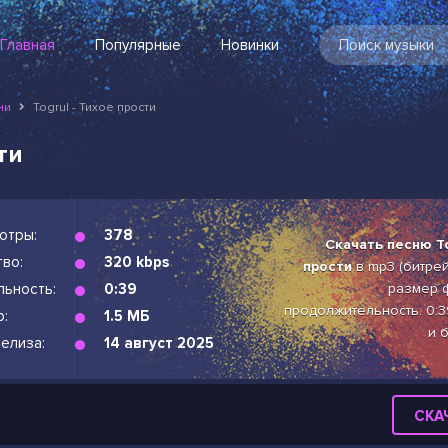
Главная
Популярные
Новинки
ни
Togrul - Тихое прости
ти
отры:
378
Скачать песню To
во:
320 kbps
прости
в mp3 (битрейт
льность:
0:39
размер ф
продолжительность: 0:3
р:
1.5 МБ
и 
елиза:
14 август 2025
СКА