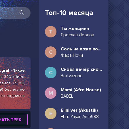
Топ-10 месяца
Ты женщина
Т
Ярослав Леонов
Соль на коже волосы в пучок
С
Фара Ночи
Снова вечер снова дождь может всё таки придёшь
grul - Тихое
С
Bratvazone
: 320 кбит/с,
айла: 1.5 МБ,
9) бесплатно
Mami (Afro House)
M
без подписок
BABEL
Elini ver (Akustik)
E
Ebru Yaşar, Amo988
ЧАТЬ ТРЕК