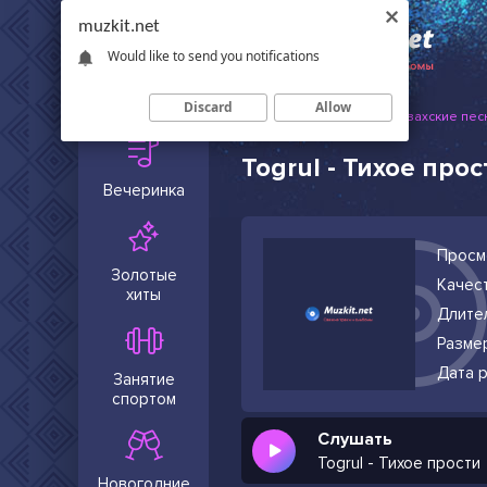
muzkit.net
Would like to send you notifications
Сейчас в
тренде
Discard
Allow
Muzkit.net
Русские и казахские пес
Togrul - Тихое прос
Вечеринка
Просм
Золотые
Качест
хиты
Длите
Разме
Дата р
Занятие
спортом
Слушать
Togrul - Тихое прости
Новогодние