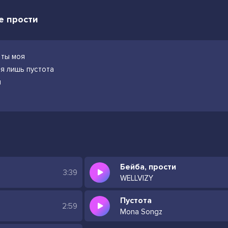
ое прости
 ты моя
бя лишь пустота
ы
Бейба, прости
3:39
WELLVIZY
Пустота
2:59
Mona Songz