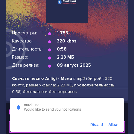
Просмотры:
1 755
Качество:
320 kbps
Длительность:
0:58
Размер:
2.23 МБ
Дата релиза:
09 август 2025
Скачать песню Anligi - Мама
в mp3 (битрейт: 320
кбит/с, размер файла: 2.23 МБ, продолжительность:
0:58) бесплатно и без подписок
muzkit.net
Слушать
Would like to send you notifications
Anligi - Мама
Discard
Allow
СКАЧАТЬ ТРЕК