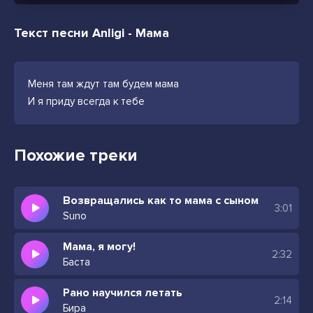
Текст песни Anligi - Мама
Меня там ждут там будем мама
И я приду всегда к тебе
Похожие треки
Возвращались как то мама с сыном
3:01
Suno
Мама, я могу!
2:32
Баста
Рано научился летать
2:14
Бира