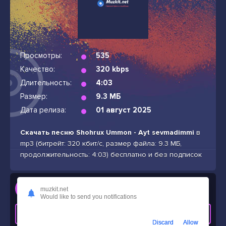
Просмотры:
535
Качество:
320 kbps
Длительность:
4:03
Размер:
9.3 МБ
Дата релиза:
01 август 2025
Скачать песню Shohrux Ummon - Ayt sevmadimmi
в
mp3 (битрейт: 320 кбит/с, размер файла: 9.3 МБ,
продолжительность: 4:03) бесплатно и без подписок
Слушать
muzkit.net
Shohrux Ummon - Ayt sevmadimmi
Would like to send you notifications
СКАЧАТЬ ТРЕК
Discard
Allow