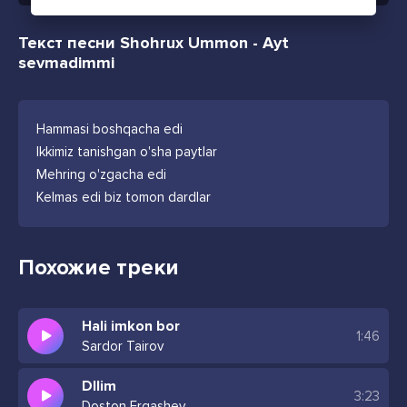
Текст песни Shohrux Ummon - Ayt
sevmadimmi
Hammasi boshqacha edi
Ikkimiz tanishgan o'sha paytlar
Mehring o'zgacha edi
Kelmas edi biz tomon dardlar
Похожие треки
Hali imkon bor
1:46
Sardor Tairov
DIlim
3:23
Doston Ergashev