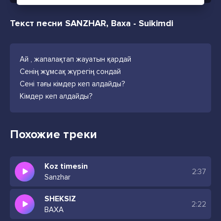
Текст песни SANZHAR, Baxa - Suikimdi
Ай , жапалақтап жауатын қардай
Сенің жұмсақ жүрегің сондай
Сені тағы кімдер кеп алдайды?
Кімдер кеп алдайды?
Похожие треки
Koz timesin
2:37
Sanzhar
SHEKSIZ
2:22
BAXA