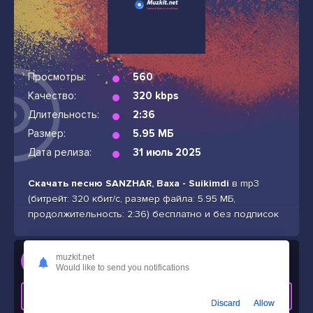
Просмотры:
560
Качество:
320 kbps
Длительность:
2:36
Размер:
5.95 МБ
Дата релиза:
31 июль 2025
Скачать песню SANZHAR, Baxa - Suikimdi
в mp3
(битрейт: 320 кбит/с, размер файла: 5.95 МБ,
продолжительность: 2:36) бесплатно и без подписок
Слушать
muzkit.net
Would like to send you notifications
SANZHAR, Baxa - Suikimdi
СКАЧАТЬ ТРЕК
Discard
Allow