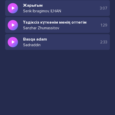
Жарығым
3:07
Serik Ibragimov, IL'HAN
Үздіксіз күткенім менің оттегім
1:29
Sanzhar Zhumassitov
Basqa adam
2:33
Sadraddin