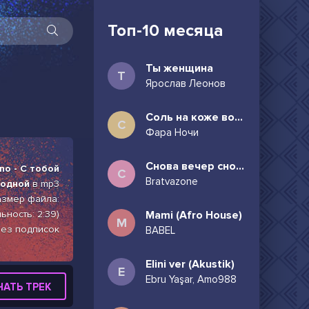
Топ-10 месяца
Ты женщина
Т
Ярослав Леонов
Соль на коже волосы в пучок
С
Фара Ночи
Снова вечер снова дождь может всё таки придёшь
no - С тобой
С
Bratvazone
бодной
в mp3
размер файла:
ьность: 2:39)
Mami (Afro House)
M
без подписок
BABEL
Elini ver (Akustik)
E
Ebru Yaşar, Amo988
ЧАТЬ ТРЕК