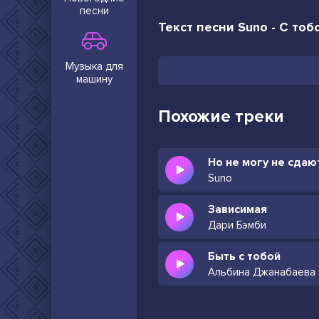
песни
Текст песни Suno - С то
Музыка для
машину
Похожие треки
Но не могу не сда
Suno
Зависимая
Дари Бэмби
Быть с тобой
Альбина Джанабаева