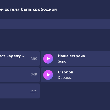
бой хотела быть свободной
ются надежды
Наша встреча
1:50
Suno
С тобой
2:15
Doppiez
2:29