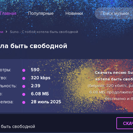
Главная
Популярные
Новинки
ни
Suno - С тобой хотела быть свободной
тела быть свободной
отры:
590
Скачать песню Su
во:
320 kbps
хотела быть сво
льность:
2:39
(битрейт: 320 кбит/с, 
6.08 МБ, продолжител
р:
6.08 МБ
бесплатно и 
елиза:
28 июль 2025
СКА
а быть свободной