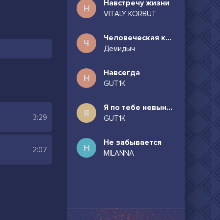
Навстречу жизни
Н
VITALY KORBUT
Человеческая комедия
Ч
Демидыч
Навсегда
Н
GUT1K
Я по тебе невыносимо скучаю
Я
3:29
GUT1K
Не забывается
Н
2:07
MILANNA