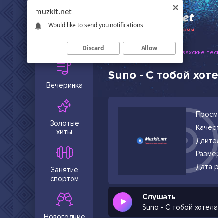
muzkit.net
Would like to send you notifications
Сейчас в
тренде
Discard
Allow
Muzkit.net
Русские и казахские пес
Suno - С тобой хо
Вечеринка
Просм
Золотые
Качест
хиты
Длите
Разме
Дата р
Занятие
спортом
Слушать
Suno - С тобой хотел
Новогодние