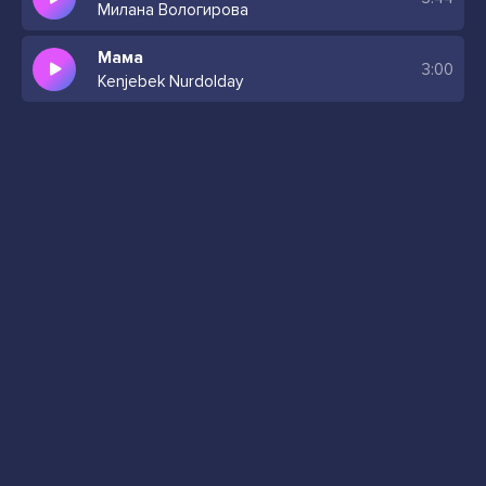
Милана Вологирова
Мама
3:00
Kenjebek Nurdolday