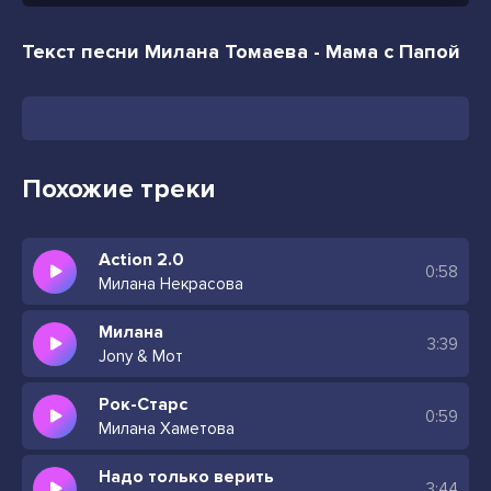
Текст песни Милана Томаева - Мама с Папой
Похожие треки
Action 2.0
0:58
Милана Некрасова
Милана
3:39
Jony & Мот
Рок-Старс
0:59
Милана Хаметова
Надо только верить
3:44