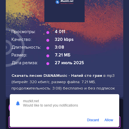
Просмотры:
4 011
Качество:
320 kbps
Длительность:
3:08
Размер:
7.21 МБ
Дата релиза:
27 июль 2025
Скачать песню DIANAMusic - Налий сто грам
в mp3
(битрейт: 320 кбит/с, размер файла: 7.21 МБ,
продолжительность: 3:08) бесплатно и без подписок
muzkit.net
Слушать
Would like to send you notifications
DIANAMusic - Налий сто грам
Discard
Allow
СКАЧАТЬ ТРЕК