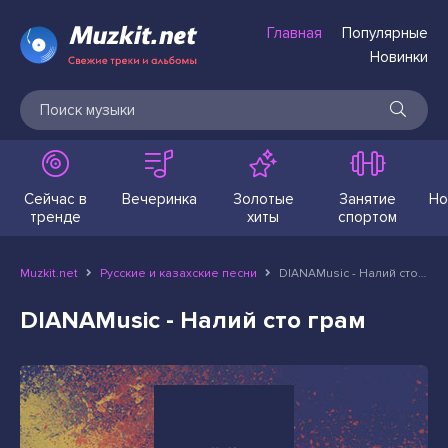
Главная
Популярные
Новинки
Сейчас в
Вечеринка
Золотые
Занятие
Но
тренде
хиты
спортом
Muzkit.net
Русские и казахские песни
DIANAMusic - Налий сто грам
DIANAMusic - Налий сто грам