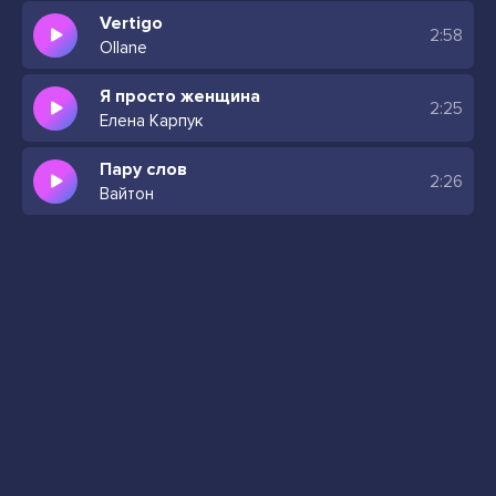
Vertigo
2:58
Ollane
Я просто женщина
2:25
Елена Карпук
Пару слов
2:26
Вайтон