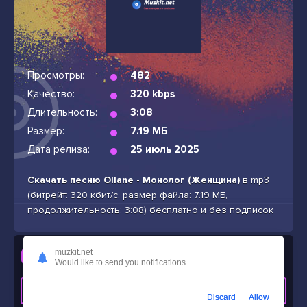
Просмотры:
482
Качество:
320 kbps
Длительность:
3:08
Размер:
7.19 МБ
Дата релиза:
25 июль 2025
Скачать песню Ollane - Монолог (Женщина)
в mp3
(битрейт: 320 кбит/с, размер файла: 7.19 МБ,
продолжительность: 3:08) бесплатно и без подписок
Слушать
muzkit.net
Would like to send you notifications
Ollane - Монолог (Женщина)
СКАЧАТЬ ТРЕК
Discard
Allow