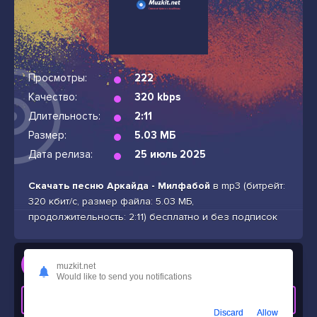
Просмотры:
222
Качество:
320 kbps
Длительность:
2:11
Размер:
5.03 МБ
Дата релиза:
25 июль 2025
Скачать песню Аркайда - Милфабой
в mp3 (битрейт:
320 кбит/с, размер файла: 5.03 МБ,
продолжительность: 2:11) бесплатно и без подписок
Слушать
muzkit.net
Аркайда - Милфабой
Would like to send you notifications
СКАЧАТЬ ТРЕК
Discard
Allow