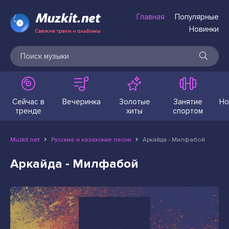
Главная
Популярные
Новинки
Сейчас в
Вечеринка
Золотые
Занятие
Но
тренде
хиты
спортом
Muzkit.net
Русские и казахские песни
Аркайда - Милфабой
Аркайда - Милфабой