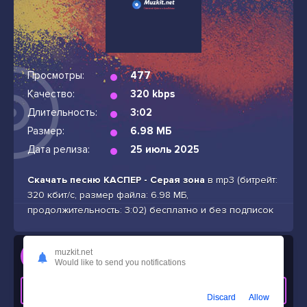
Просмотры:
477
Качество:
320 kbps
Длительность:
3:02
Размер:
6.98 МБ
Дата релиза:
25 июль 2025
Скачать песню КАСПЕР - Серая зона
в mp3 (битрейт:
320 кбит/с, размер файла: 6.98 МБ,
продолжительность: 3:02) бесплатно и без подписок
Слушать
muzkit.net
Would like to send you notifications
КАСПЕР - Серая зона
СКАЧАТЬ ТРЕК
Discard
Allow