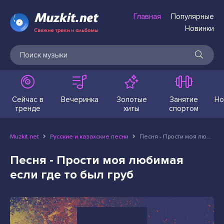
Главная
Популярные
Новинки
Сейчас в
Вечеринка
Золотые
Занятие
Но
тренде
хиты
спортом
Muzkit.net
Русские и казахские песни
Песня - Прости моя любимая если где то был груб
Песня - Прости моя любимая
если где то был груб