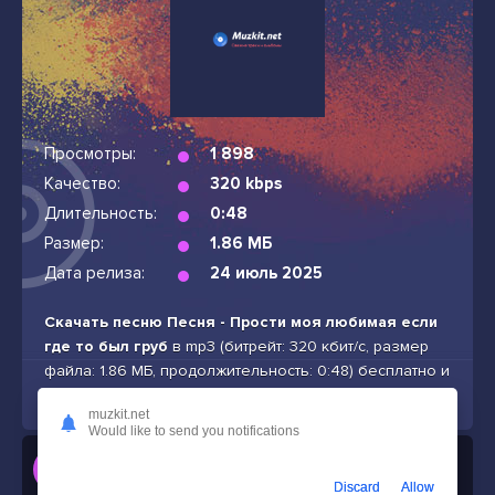
Просмотры:
1 898
Качество:
320 kbps
Длительность:
0:48
Размер:
1.86 МБ
Дата релиза:
24 июль 2025
Скачать песню Песня - Прости моя любимая если
где то был груб
в mp3 (битрейт: 320 кбит/с, размер
файла: 1.86 МБ, продолжительность: 0:48) бесплатно и
без подписок
muzkit.net
Would like to send you notifications
Слушать
Песня - Прости моя любимая если где то был груб
Discard
Allow