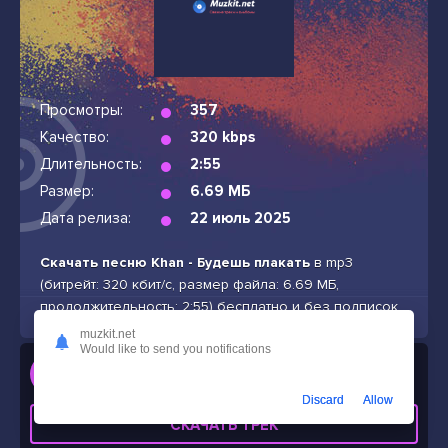
Просмотры:
357
Качество:
320 kbps
Длительность:
2:55
Размер:
6.69 МБ
Дата релиза:
22 июль 2025
Скачать песню Khan - Будешь плакать
в mp3
(битрейт: 320 кбит/с, размер файла: 6.69 МБ,
продолжительность: 2:55) бесплатно и без подписок
muzkit.net
Would like to send you notifications
Слушать
Khan - Будешь плакать
Discard
Allow
СКАЧАТЬ ТРЕК