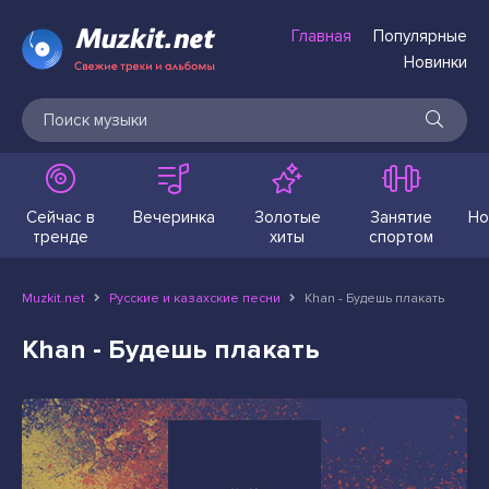
Главная
Популярные
Новинки
Сейчас в
Вечеринка
Золотые
Занятие
Но
тренде
хиты
спортом
Muzkit.net
Русские и казахские песни
Khan - Будешь плакать
Khan - Будешь плакать