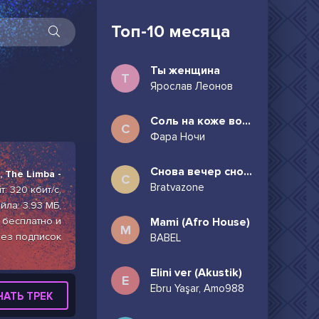
Топ-10 месяца
Ты женщина
Т
Ярослав Леонов
Соль на коже волосы в пучок
С
Фара Ночи
Снова вечер снова дождь может всё таки придёшь
 The Limba -
С
Bratvazone
: 320 кбит/с,
ла: 3.93 МБ,
 бесплатно и
Mami (Afro House)
M
ез подписок
BABEL
Elini ver (Akustik)
E
Ebru Yaşar, Amo988
ЧАТЬ ТРЕК