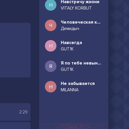
Навстречу жизни
Н
VITALY KORBUT
Человеческая комедия
Ч
Демидыч
Навсегда
Н
GUT1K
Я по тебе невыносимо скучаю
Я
GUT1K
Не забывается
Н
MILANNA
2:29