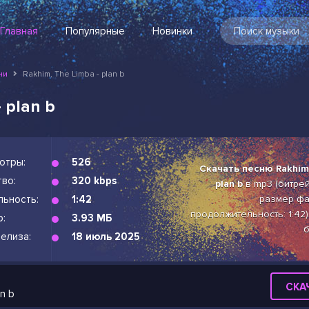
Главная
Популярные
Новинки
ни
Rakhim, The Limba - plan b
 plan b
отры:
526
Скачать песню Rakhim,
во:
320 kbps
plan b
в mp3 (битрейт
льность:
1:42
размер фай
продолжительность: 1:42)
р:
3.93 МБ
б
елиза:
18 июль 2025
СКА
an b