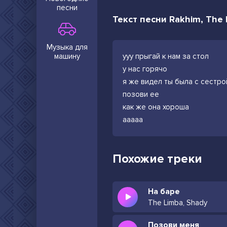
песни
Текст песни Rakhim, The L
Музыка для
машину
ууу прыгай к нам за стол
у нас горячо
я же видел ты была с сестро
позови ее
как же она хороша
ааааа
Похожие треки
На баре
The Limba, Shady
Позови меня