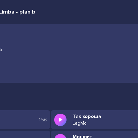
imba - plan b
й
Так хороша
1:56
LegMc
Мошпит