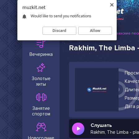
muzkit.net
Would like to send you notifications
Сейчас в
тренде
Discard
Allow
Muzkit.net
Русские и казахские пес
Rakhim, The Limba -
Вечеринка
Просм
Золотые
Качест
хиты
Длите
Разме
Дата р
Занятие
спортом
Слушать
Rakhim, The Limba - pl
Новогодние