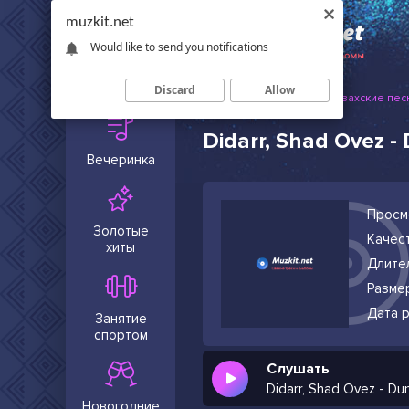
muzkit.net
Would like to send you notifications
Сейчас в
тренде
Discard
Allow
Muzkit.net
Русские и казахские пес
Didarr, Shad Ovez -
Вечеринка
Просм
Золотые
Качест
хиты
Длите
Разме
Дата р
Занятие
спортом
Слушать
Didarr, Shad Ovez - Du
Новогодние