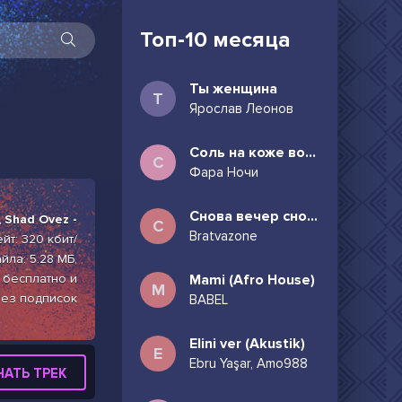
Топ-10 месяца
Ты женщина
Т
Ярослав Леонов
Соль на коже волосы в пучок
С
Фара Ночи
Снова вечер снова дождь может всё таки придёшь
 Shad Ovez -
С
Bratvazone
йт: 320 кбит/
йла: 5.28 МБ,
) бесплатно и
Mami (Afro House)
M
ез подписок
BABEL
Elini ver (Akustik)
E
Ebru Yaşar, Amo988
ЧАТЬ ТРЕК