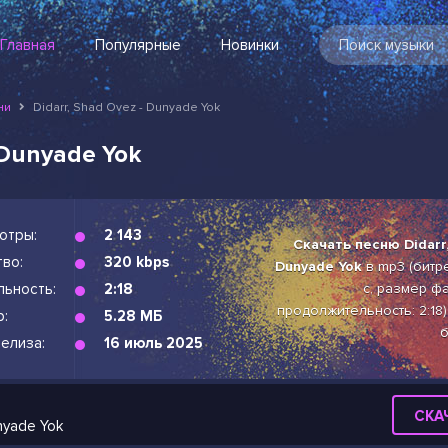
Главная
Популярные
Новинки
ни
Didarr, Shad Ovez - Dunyade Yok
 Dunyade Yok
отры:
2 143
Скачать песню Didarr,
во:
320 kbps
Dunyade Yok
в mp3 (битре
льность:
2:18
с, размер фа
продолжительность: 2:18
р:
5.28 МБ
б
елиза:
16 июль 2025
СКА
nyade Yok