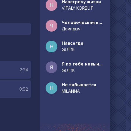
Навстречу жизни
Н
VITALY KORBUT
Человеческая комедия
Ч
Демидыч
Навсегда
Н
GUT1K
Я по тебе невыносимо скучаю
Я
2:34
GUT1K
Не забывается
Н
0:52
MILANNA