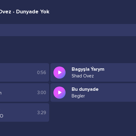
 Ovez - Dunyade Yok
Bagyşla Ýarym
0:56
Shad Ovez
Bu dunyade
3:00
n
Begler
)
3:29
LO