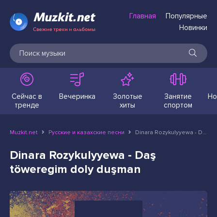
Главная
Популярные
Новинки
Сейчас в
Вечеринка
Золотые
Занятие
Но
тренде
хиты
спортом
Muzkit.net
Русские и казахские песни
Dinara Rozykulyyewa - Daş töweregim doly duşman
Dinara Rozykulyyewa - Daş
töweregim doly duşman