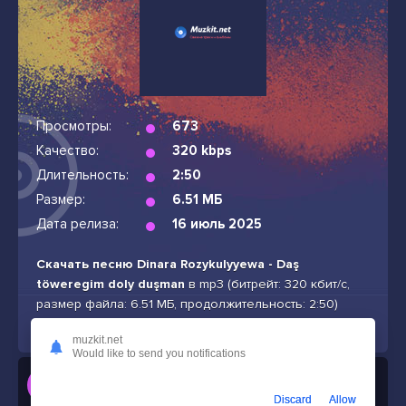
Просмотры:
673
Качество:
320 kbps
Длительность:
2:50
Размер:
6.51 МБ
Дата релиза:
16 июль 2025
Скачать песню Dinara Rozykulyyewa - Daş
töweregim doly duşman
в mp3 (битрейт: 320 кбит/с,
размер файла: 6.51 МБ, продолжительность: 2:50)
бесплатно и без подписок
muzkit.net
Would like to send you notifications
Слушать
Dinara Rozykulyyewa - Daş töweregim doly duşman
Discard
Allow