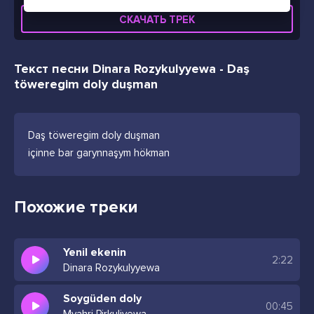
СКАЧАТЬ ТРЕК
Текст песни Dinara Rozykulyyewa - Daş
töweregim doly duşman
Daş töweregim doly duşman
içinne bar garynnaşym hökman
Похожие треки
Yenil ekenin
2:22
Dinara Rozykulyyewa
Soygüden doly
00:45