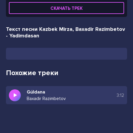
СКАЧАТЬ ТРЕК
Текст песни Kazbek Mirza, Baxadir Razimbetov
- Yadimdasan
Похожие треки
Gúldana
3:12
Baxadir Razimbetov