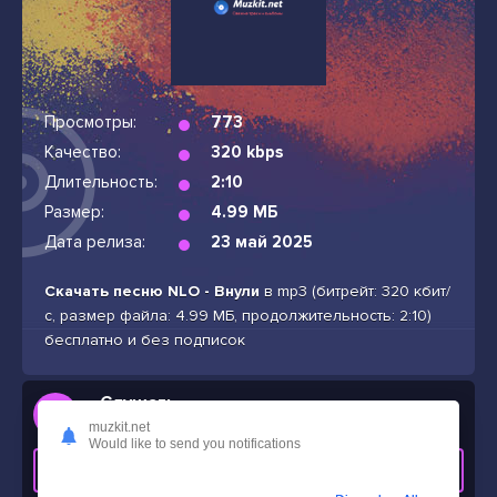
Просмотры:
773
Качество:
320 kbps
Длительность:
2:10
Размер:
4.99 МБ
Дата релиза:
23 май 2025
Скачать песню NLO - Внули
в mp3 (битрейт: 320 кбит/
с, размер файла: 4.99 МБ, продолжительность: 2:10)
бесплатно и без подписок
Слушать
NLO - Внули
muzkit.net
Would like to send you notifications
СКАЧАТЬ ТРЕК