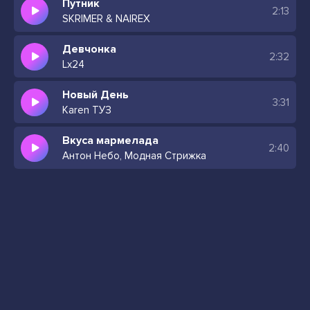
Путник
2:13
SKRIMER & NAIREX
Девчонка
2:32
Lx24
Новый День
3:31
Karen ТУЗ
Вкуса мармелада
2:40
Антон Небо, Модная Стрижка