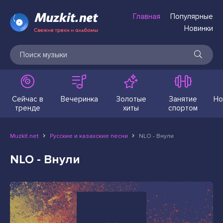
Главная
Популярные
Новинки
Сейчас в
Вечеринка
Золотые
Занятие
Но
тренде
хиты
спортом
Muzkit.net
Русские и казахские песни
NLO - Внули
NLO - Внули