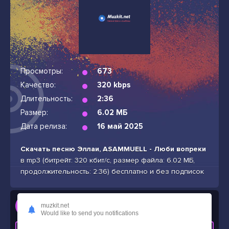
Просмотры:
673
Качество:
320 kbps
Длительность:
2:36
Размер:
6.02 МБ
Дата релиза:
16 май 2025
Скачать песню Эллаи, ASAMMUELL - Люби вопреки
в mp3 (битрейт: 320 кбит/с, размер файла: 6.02 МБ,
продолжительность: 2:36) бесплатно и без подписок
Слушать
muzkit.net
Эллаи, ASAMMUELL - Люби вопреки
Would like to send you notifications