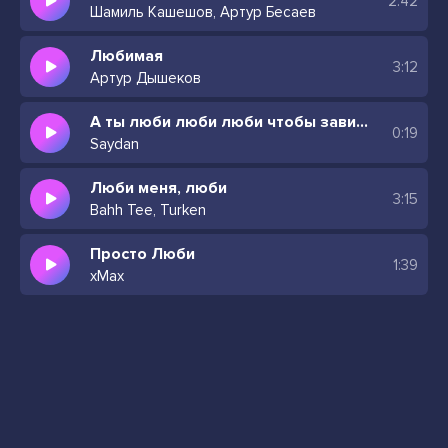
2:42
Шамиль Кашешов, Артур Бесаев
Любимая
3:12
Артур Дышеков
А ты люби люби люби чтобы завидовали звезды
0:19
Saydan
Люби меня, люби
3:15
Bahh Tee, Turken
Просто Люби
1:39
xMax