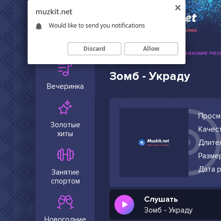
muzkit.net
Would like to send you notifications
Сейчас в
тренде
Discard
Allow
Muzkit.net
Русские и казахские пес
Зомб - Украду
Вечеринка
Просм
Золотые
Качест
хиты
Длите
Разме
Дата р
Занятие
спортом
Слушать
Зомб - Украду
Новогодние