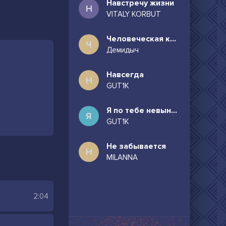
Навстречу жизни
Н
VITALY KORBUT
Человеческая комедия
Ч
Демидыч
Навсегда
Н
GUT1K
Я по тебе невыносимо скучаю
Я
GUT1K
Не забывается
Н
MILANNA
2:04