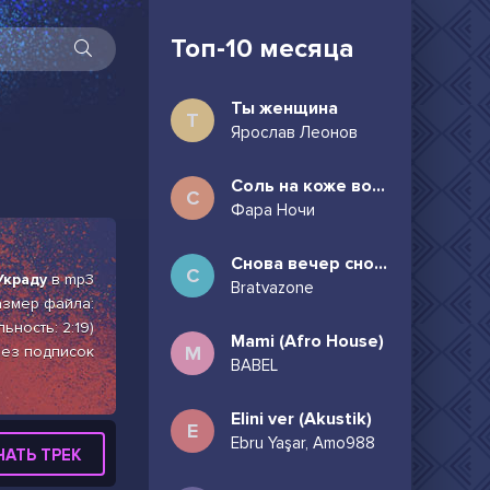
Топ-10 месяца
Ты женщина
Т
Ярослав Леонов
Соль на коже волосы в пучок
С
Фара Ночи
Снова вечер снова дождь может всё таки придёшь
С
Украду
в mp3
Bratvazone
размер файла:
ьность: 2:19)
Mami (Afro House)
M
без подписок
BABEL
Elini ver (Akustik)
E
Ebru Yaşar, Amo988
ЧАТЬ ТРЕК