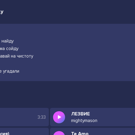
ду
е найду
ума сойду
авай на чистоту
не угадали
ЛЕЗВИЕ
3:33
mightymason
сия)
Te Amo