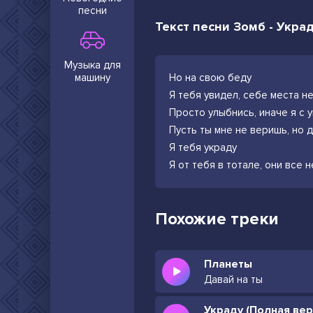
песни
Текст песни Зомб - Укра
Музыка для
машину
Но на свою беду
Я тебя увидел, себе места н
Просто улыбнись, иначе я с 
Пусть ты мне не веришь, но д
Я тебя украду
Я от тебя в тотале, они все 
Похожие треки
Планеты
Давай на ты
Украду (Полная вер