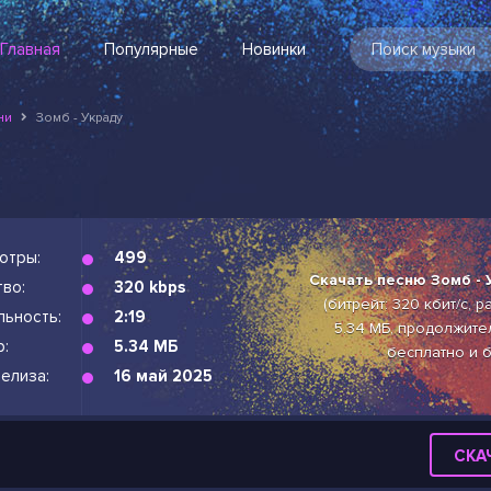
Главная
Популярные
Новинки
ни
Зомб - Украду
отры:
499
Скачать песню Зомб - 
во:
320 kbps
(битрейт: 320 кбит/с, 
льность:
2:19
5.34 МБ, продолжител
р:
5.34 МБ
бесплатно и 
елиза:
16 май 2025
СКА