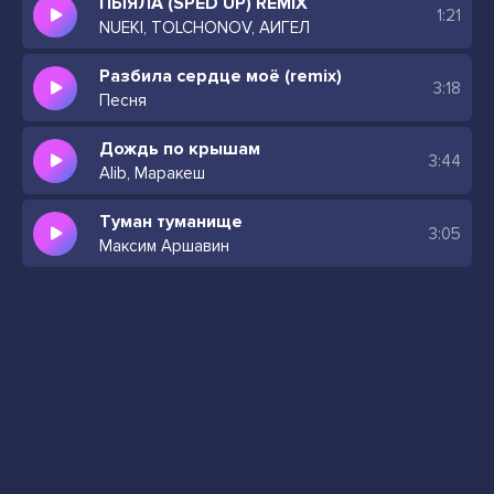
ПЫЯЛА (SPED UP) REMIX
1:21
NUEKI, TOLCHONOV, АИГЕЛ
Разбила сердце моё (remix)
3:18
Песня
Дождь по крышам
3:44
Alib, Маракеш
Туман туманище
3:05
Максим Аршавин