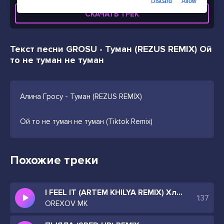
Discard
Allow
СКАЧАТЬ ТРЕК
Текст песни GROSU - Туман (REZUS REMIX) Ой
то не туман не туман
Алина Гросу - Туман (REZUS REMIX)
Ой то не туман не туман (Tiktok Remix)
Похожие треки
I FEEL IT (ARTEM KHILYA REMIX) Хлопці стирають ладоні до крові працюючи ранку до ночі
1:37
OREXOV MK