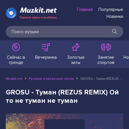
Главная
Популярные
Новинки
Сейчас в
Вечеринка
Золотые
Занятие
Но
тренде
хиты
спортом
Muzkit.net
Русские и казахские песни
GROSU - Туман (REZUS REMIX) Ой то не туман не туман
GROSU - Туман (REZUS REMIX) Ой
то не туман не туман