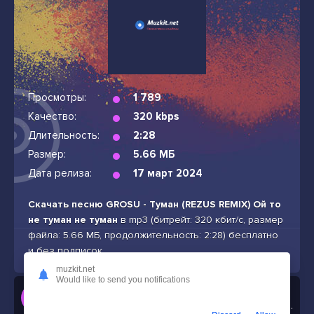
Просмотры:
1 789
Качество:
320 kbps
Длительность:
2:28
Размер:
5.66 МБ
Дата релиза:
17 март 2024
Скачать песню GROSU - Туман (REZUS REMIX) Ой то
не туман не туман
в mp3 (битрейт: 320 кбит/с, размер
файла: 5.66 МБ, продолжительность: 2:28) бесплатно
и без подписок
muzkit.net
Would like to send you notifications
Слушать
GROSU - Туман (REZUS REMIX) Ой то не туман не туман