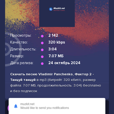
Просмотры:
2 142
Качество:
320 kbps
Длительность:
3:04
Размер:
7.07 МБ
Дата релиза:
24 октябрь 2024
Скачать песню Vladimir Panchenko, Фактор 2 -
Танцуй танцуй
в mp3 (битрейт: 320 кбит/с, размер
файла: 7.07 МБ, продолжительность: 3:04) бесплатно
и без подписок
muzkit.net
Слушать
Would like to send you notifications
Vladimir Panchenko, Фактор 2 - Танцуй танцуй