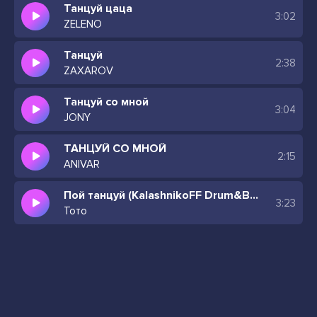
Танцуй цаца
3:02
ZELENO
Танцуй
2:38
ZAXAROV
Танцуй со мной
3:04
JONY
ТАНЦУЙ СО МНОЙ
2:15
ANIVAR
Пой танцуй (KalashnikoFF Drum&Bass Mix) пой танцуй да пой да танцуй
3:23
Тото